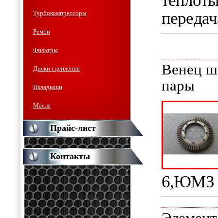
теплоты
передач
Турбокомпрессоры
Ремни
Фильтры
Венец ш
Диски сцепления
пары
Вкладыши
Масла
Прайс-лист
Контакты
6,ЮМЗ