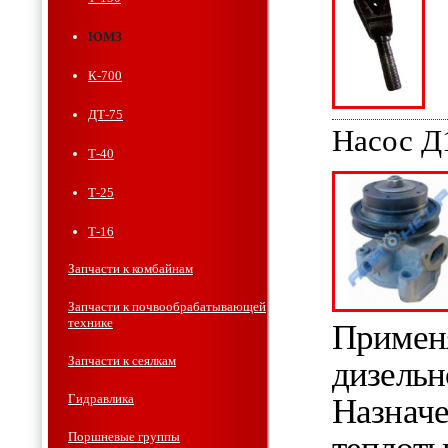
ЮМЗ
К-700
ДТ-75
Насос Д
Т-40
Т-25
Т-16
Запчасти к комбайнам
Запчасти к почвообрабатывающей
технике
Применя
Запчасти к сеялкам
дизельн
Гидравлика
Назначе
Поршневые группы